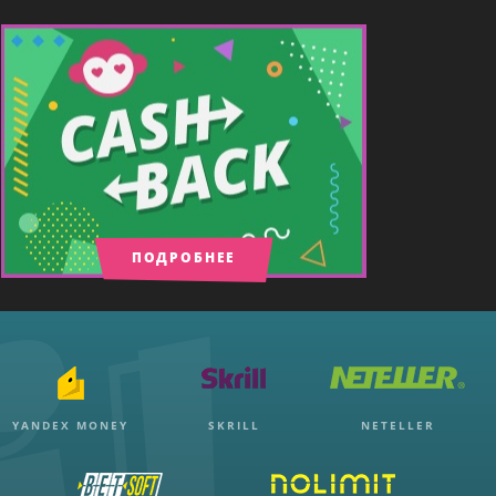
ПОДРОБНЕЕ
YANDEX MONEY
SKRILL
NETELLER