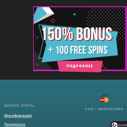
ПОДРОБНЕЕ
ВАЖНО ЗНАТЬ:
VISA / MASTERCARD
Верификация
Промокод