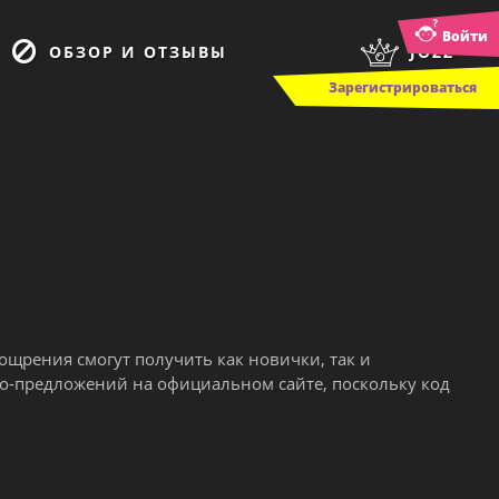
Войти
ОБЗОР И ОТЗЫВЫ
JOZZ
Зарегистрироваться
щрения смогут получить как новички, так и
омо-предложений на официальном сайте, поскольку код