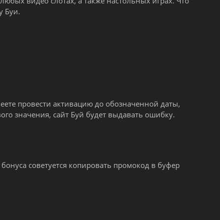
юбых видео слотах, а также настольных играх. Что
у Буи.
еете провести активацию до обозначенной даты,
го значения, сайт Буй будет выдавать ошибку.
 бонуса советуется копировать промокод в буфер