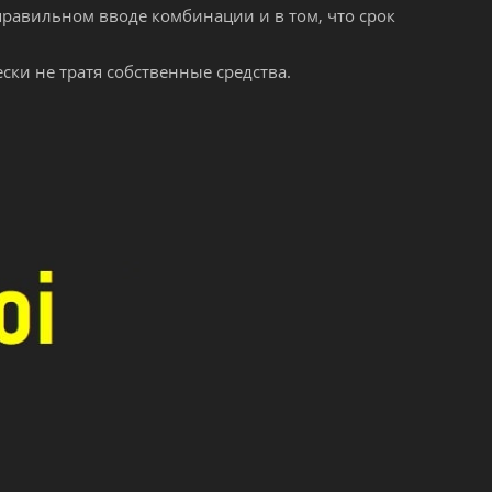
правильном вводе комбинации и в том, что срок
ки не тратя собственные средства.