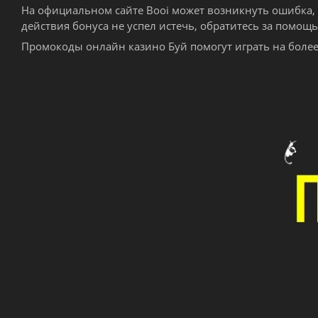
На официальном сайте Booi может возникнуть ошибка, 
действия бонуса не успел истечь, обратитесь за помощь
Промокоды онлайн казино Буй помогут играть на более