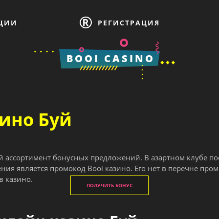
ЦИИ
РЕГИСТРАЦИЯ
BOOI CASINO
ино Буй
 ассортимент бонусных предложений. В азартном клубе поо
ния является промокод Booi казино. Его нет в перечне пр
 казино.
ПОЛУЧИТЬ БОНУС