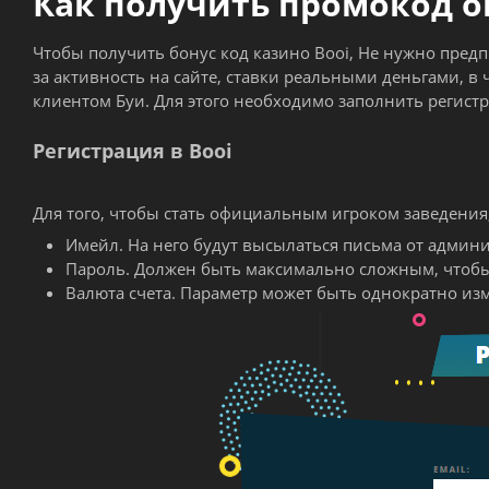
Как получить промокод о
Чтобы получить бонус код казино Booi, Не нужно пред
за активность на сайте, ставки реальными деньгами, 
клиентом Буи. Для этого необходимо заполнить регистр
Регистрация в Booi
Для того, чтобы стать официальным игроком заведения
Имейл. На него будут высылаться письма от админи
Пароль. Должен быть максимально сложным, чтобы
Валюта счета. Параметр может быть однократно изм