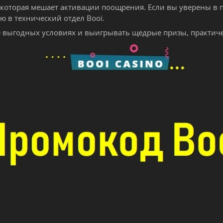
которая мешает активации поощрения. Если вы уверены в 
ю в технический отдел Booi.
 выгодных условиях и выигрывать щедрые призы, практичес